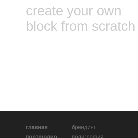
create your own
block from scratch
главная
брендинг
портфолио
полиграфия