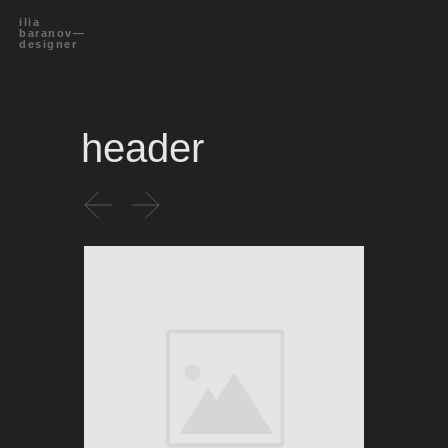
ilia
baranov—
designer
header